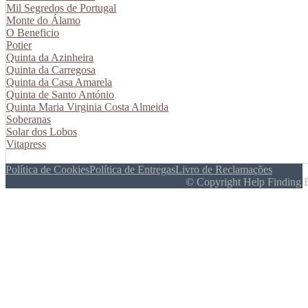
Mil Segredos de Portugal
Monte do Álamo
O Beneficio
Potier
Quinta da Azinheira
Quinta da Carregosa
Quinta da Casa Amarela
Quinta de Santo António
Quinta Maria Virginia Costa Almeida
Soberanas
Solar dos Lobos
Vitapress
Política de Cookies
Política de Entregas
Livro de Reclamações
© Copyright Help Finding 