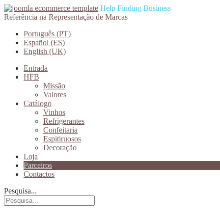
Help Finding Business
Referência na Representação de Marcas
Português (PT)
Español (ES)
English (UK)
Entrada
HFB
Missão
Valores
Catálogo
Vinhos
Refrigerantes
Confeitaria
Espitiruosos
Decoração
Loja
Parceiros
Contactos
Pesquisa...