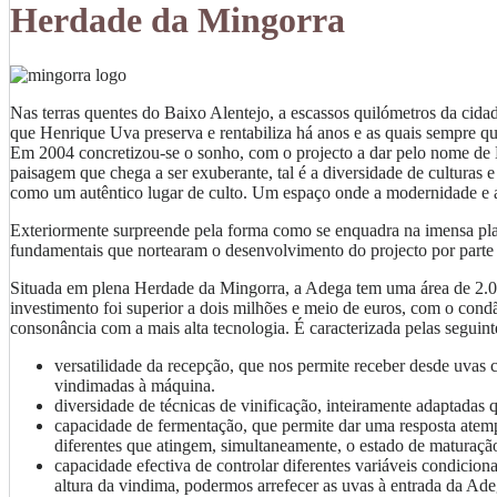
Herdade da Mingorra
Nas terras quentes do Baixo Alentejo, a escassos quilómetros da cidad
que Henrique Uva preserva e rentabiliza há anos e as quais sempre q
Em 2004 concretizou-se o sonho, com o projecto a dar pelo nome d
paisagem que chega a ser exuberante, tal é a diversidade de culturas
como um autêntico lugar de culto. Um espaço onde a modernidade e a 
Exteriormente surpreende pela forma como se enquadra na imensa planí
fundamentais que nortearam o desenvolvimento do projecto por parte 
Situada em plena Herdade da Mingorra, a Adega tem uma área de 2.000 
investimento foi superior a dois milhões e meio de euros, com o condã
consonância com a mais alta tecnologia. É caracterizada pelas seguint
versatilidade da recepção, que nos permite receber desde uvas 
vindimadas à máquina.
diversidade de técnicas de vinificação, inteiramente adaptadas 
capacidade de fermentação, que permite dar uma resposta atem
diferentes que atingem, simultaneamente, o estado de maturação
capacidade efectiva de controlar diferentes variáveis condicion
altura da vindima, podermos arrefecer as uvas à entrada da Ad