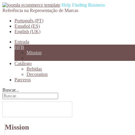
Help Finding Business
Referência na Representação de Marcas
Português (PT)
Español (ES)
English (UK)
Entrada
HFB
Mission
Valores
Catálogo
Bebidas
Decoration
Parceros
Buscar...
Mission