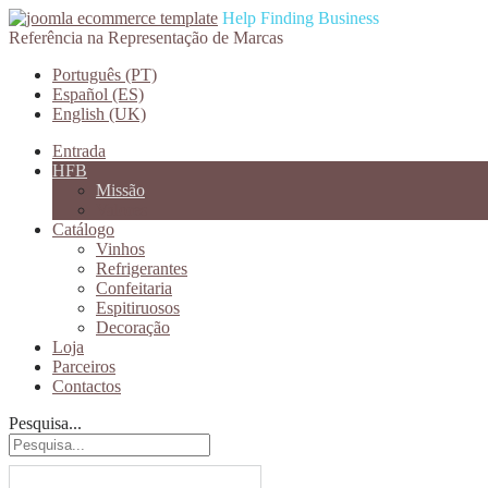
Help Finding Business
Referência na Representação de Marcas
Português (PT)
Español (ES)
English (UK)
Entrada
HFB
Missão
Valores
Catálogo
Vinhos
Refrigerantes
Confeitaria
Espitiruosos
Decoração
Loja
Parceiros
Contactos
Pesquisa...