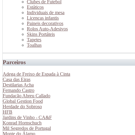
Clubes de Futebol
Estáticos
Individuais de mesa
Licenças infantis
Paineis decorativos
Rolos Auto-Adesivos
Skins Portáteis
Tapetes
Toalhas
Parceiros
Adega de Freixo de Espada à Cinta
Casa das Eiras
Destilarias Acha
Fernando Castro
Fundação Abreu Callado
Global Gestion Food
Herdade do Sobroso
HFB
Jardins de Vinho - CA&F
Konrad Hornschuch
Mil Segredos de Portugal
Monte do Álamo