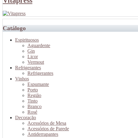
Vitapress
Catálogo
Espirituosos
Aguardente
Gin
Licor
Vermout
Refrigerantes
Refrigerantes
Vinhos
Espumante
Porto
Região
Tinto
Branco
Rosé
Decoração
Acessórios de Mesa
Acessórios de Parede
Antiderrapantes