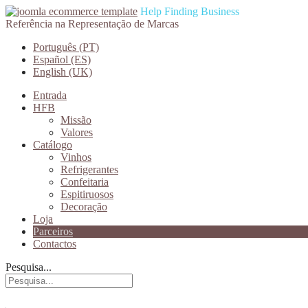
Help Finding Business
Referência na Representação de Marcas
Português (PT)
Español (ES)
English (UK)
Entrada
HFB
Missão
Valores
Catálogo
Vinhos
Refrigerantes
Confeitaria
Espitiruosos
Decoração
Loja
Parceiros
Contactos
Pesquisa...