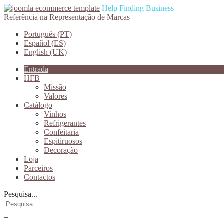
Help Finding Business
Referência na Representação de Marcas
Português (PT)
Español (ES)
English (UK)
Entrada
HFB
Missão
Valores
Catálogo
Vinhos
Refrigerantes
Confeitaria
Espitiruosos
Decoração
Loja
Parceiros
Contactos
Pesquisa...