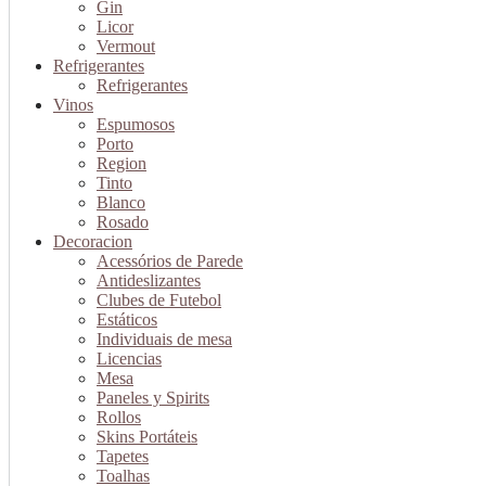
Gin
Licor
Vermout
Refrigerantes
Refrigerantes
Vinos
Espumosos
Porto
Region
Tinto
Blanco
Rosado
Decoracion
Acessórios de Parede
Antideslizantes
Clubes de Futebol
Estáticos
Individuais de mesa
Licencias
Mesa
Paneles y Spirits
Rollos
Skins Portáteis
Tapetes
Toalhas