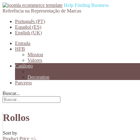
Help Finding Business
Referência na Representação de Marcas
Português (PT)
Español (ES)
English (UK)
Entrada
HFB
Mission
Valores
Catálogo
Bebidas
Decoration
Parceros
Buscar...
Rollos
Sort by
Product Price +/-