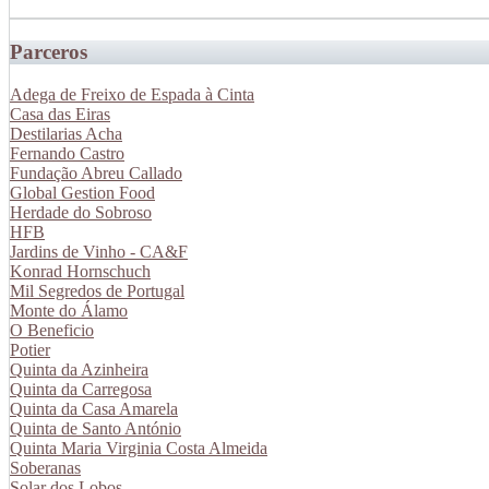
Parceros
Adega de Freixo de Espada à Cinta
Casa das Eiras
Destilarias Acha
Fernando Castro
Fundação Abreu Callado
Global Gestion Food
Herdade do Sobroso
HFB
Jardins de Vinho - CA&F
Konrad Hornschuch
Mil Segredos de Portugal
Monte do Álamo
O Beneficio
Potier
Quinta da Azinheira
Quinta da Carregosa
Quinta da Casa Amarela
Quinta de Santo António
Quinta Maria Virginia Costa Almeida
Soberanas
Solar dos Lobos