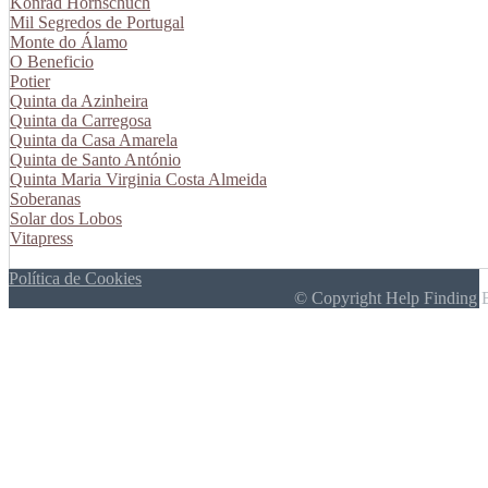
Konrad Hornschuch
Mil Segredos de Portugal
Monte do Álamo
O Beneficio
Potier
Quinta da Azinheira
Quinta da Carregosa
Quinta da Casa Amarela
Quinta de Santo António
Quinta Maria Virginia Costa Almeida
Soberanas
Solar dos Lobos
Vitapress
Política de Cookies
© Copyright Help Finding 