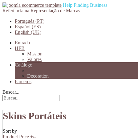
Help Finding Business
Referência na Representação de Marcas
Português (PT)
Español (ES)
English (UK)
Entrada
HFB
Mission
Valores
Catálogo
Bebidas
Decoration
Parceros
Buscar...
Skins Portáteis
Sort by
Product Price +/-