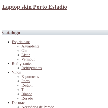
Laptop skin Porto Estadio
Catálogo
Espirituosos
Aguardente
Gin
Licor
Vermout
Refrigerantes
Refrigerantes
Vinos
Espumosos
Porto
Region
Tinto
Blanco
Rosado
Decoracion
Acessórios de Parede