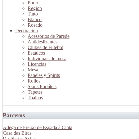
Porto
Region
Tinto
Blanco
Rosado
Decoracion
Acessórios de Parede
Antideslizantes
Clubes de Futebol
Estáticos
Individuais de mesa
Licencias
Mesa
Paneles y Spirits
Rollos
Skins Portáteis
Tapetes
Toalhas
Parceros
Adega de Freixo de Espada à Cinta
Casa das Eiras
Destilarias Acha