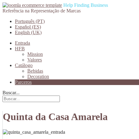
Help Finding Business
Referência na Representação de Marcas
Português (PT)
Español (ES)
English (UK)
Entrada
HFB
Mission
Valores
Catálogo
Bebidas
Decoration
Parceros
Buscar...
Quinta da Casa Amarela