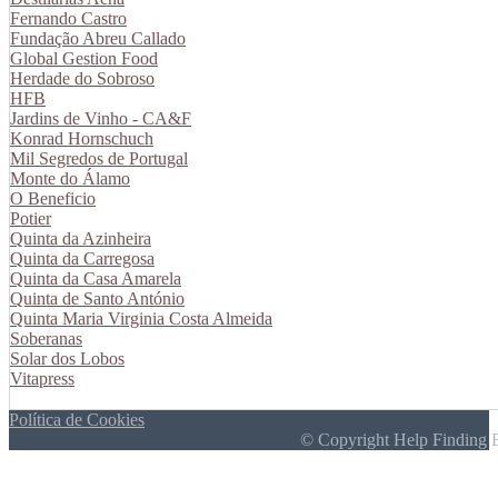
Fernando Castro
Fundação Abreu Callado
Global Gestion Food
Herdade do Sobroso
HFB
Jardins de Vinho - CA&F
Konrad Hornschuch
Mil Segredos de Portugal
Monte do Álamo
O Beneficio
Potier
Quinta da Azinheira
Quinta da Carregosa
Quinta da Casa Amarela
Quinta de Santo António
Quinta Maria Virginia Costa Almeida
Soberanas
Solar dos Lobos
Vitapress
Política de Cookies
© Copyright Help Finding 