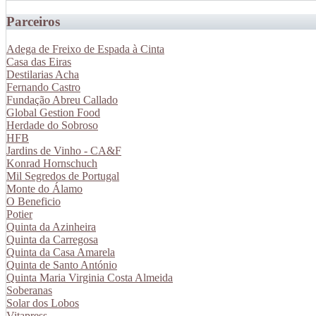
Parceiros
Adega de Freixo de Espada à Cinta
Casa das Eiras
Destilarias Acha
Fernando Castro
Fundação Abreu Callado
Global Gestion Food
Herdade do Sobroso
HFB
Jardins de Vinho - CA&F
Konrad Hornschuch
Mil Segredos de Portugal
Monte do Álamo
O Beneficio
Potier
Quinta da Azinheira
Quinta da Carregosa
Quinta da Casa Amarela
Quinta de Santo António
Quinta Maria Virginia Costa Almeida
Soberanas
Solar dos Lobos
Vitapress