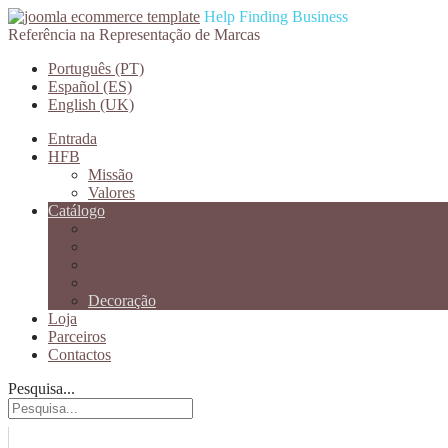
Help Finding Business
Referência na Representação de Marcas
Português (PT)
Español (ES)
English (UK)
Entrada
HFB
Missão
Valores
Catálogo
Vinhos
Refrigerantes
Confeitaria
Espitiruosos
Decoração
Loja
Parceiros
Contactos
Pesquisa...