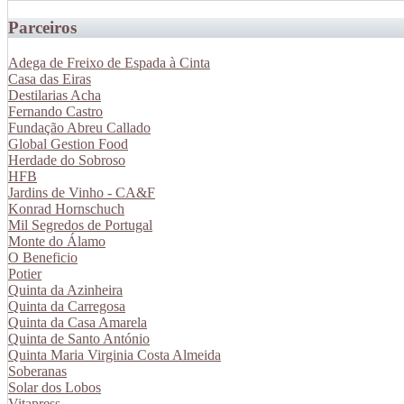
Parceiros
Adega de Freixo de Espada à Cinta
Casa das Eiras
Destilarias Acha
Fernando Castro
Fundação Abreu Callado
Global Gestion Food
Herdade do Sobroso
HFB
Jardins de Vinho - CA&F
Konrad Hornschuch
Mil Segredos de Portugal
Monte do Álamo
O Beneficio
Potier
Quinta da Azinheira
Quinta da Carregosa
Quinta da Casa Amarela
Quinta de Santo António
Quinta Maria Virginia Costa Almeida
Soberanas
Solar dos Lobos
Vitapress