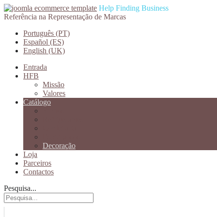
Help Finding Business
Referência na Representação de Marcas
Português (PT)
Español (ES)
English (UK)
Entrada
HFB
Missão
Valores
Catálogo
Vinhos
Refrigerantes
Confeitaria
Espitiruosos
Decoração
Loja
Parceiros
Contactos
Pesquisa...