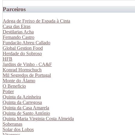
Parceiros
Adega de Freixo de Espada à Cinta
Casa das Eiras
Destilarias Acha
Fernando Castro
Fundação Abreu Callado
Global Gestion Food
Herdade do Sobroso
HFB
Jardins de Vinho - CA&F
Konrad Hornschuch
Mil Segredos de Portugal
Monte do Álamo
O Beneficio
Potier
Quinta da Azinheira
Quinta da Carregosa
Quinta da Casa Amarela
Quinta de Santo António
Quinta Maria Virginia Costa Almeida
Soberanas
Solar dos Lobos
Vitapress