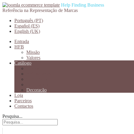
Help Finding Business
Referência na Representação de Marcas
Português (PT)
Español (ES)
English (UK)
Entrada
HFB
Missão
Valores
Catálogo
Vinhos
Refrigerantes
Confeitaria
Espitiruosos
Decoração
Loja
Parceiros
Contactos
Pesquisa...