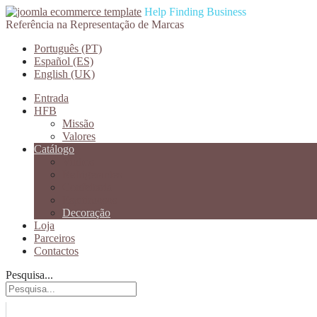
Help Finding Business
Referência na Representação de Marcas
Português (PT)
Español (ES)
English (UK)
Entrada
HFB
Missão
Valores
Catálogo
Vinhos
Refrigerantes
Confeitaria
Espitiruosos
Decoração
Loja
Parceiros
Contactos
Pesquisa...