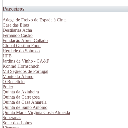
Parceiros
Adega de Freixo de Espada à Cinta
Casa das Eiras
Destilarias Acha
Fernando Castro
Fundação Abreu Callado
Global Gestion Food
Herdade do Sobroso
HFB
Jardins de Vinho - CA&F
Konrad Hornschuch
Mil Segredos de Portugal
Monte do Álamo
O Beneficio
Potier
Quinta da Azinheira
Quinta da Carregosa
Quinta da Casa Amarela
Quinta de Santo António
Quinta Maria Virginia Costa Almeida
Soberanas
Solar dos Lobos
Vitapress