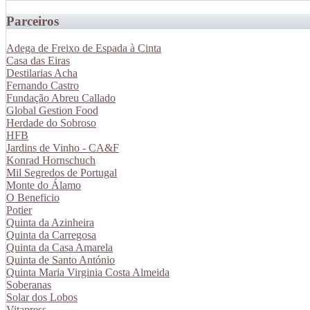
Parceiros
Adega de Freixo de Espada à Cinta
Casa das Eiras
Destilarias Acha
Fernando Castro
Fundação Abreu Callado
Global Gestion Food
Herdade do Sobroso
HFB
Jardins de Vinho - CA&F
Konrad Hornschuch
Mil Segredos de Portugal
Monte do Álamo
O Beneficio
Potier
Quinta da Azinheira
Quinta da Carregosa
Quinta da Casa Amarela
Quinta de Santo António
Quinta Maria Virginia Costa Almeida
Soberanas
Solar dos Lobos
Vitapress