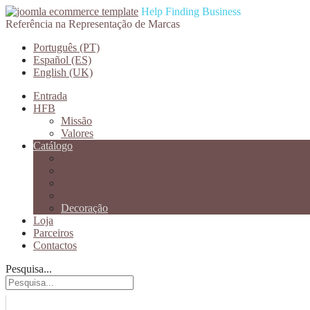
Help Finding Business
Referência na Representação de Marcas
Português (PT)
Español (ES)
English (UK)
Entrada
HFB
Missão
Valores
Catálogo
Vinhos
Refrigerantes
Confeitaria
Espitiruosos
Decoração
Loja
Parceiros
Contactos
Pesquisa...