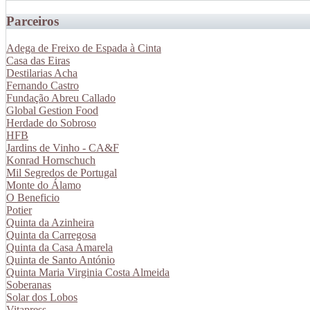
Parceiros
Adega de Freixo de Espada à Cinta
Casa das Eiras
Destilarias Acha
Fernando Castro
Fundação Abreu Callado
Global Gestion Food
Herdade do Sobroso
HFB
Jardins de Vinho - CA&F
Konrad Hornschuch
Mil Segredos de Portugal
Monte do Álamo
O Beneficio
Potier
Quinta da Azinheira
Quinta da Carregosa
Quinta da Casa Amarela
Quinta de Santo António
Quinta Maria Virginia Costa Almeida
Soberanas
Solar dos Lobos
Vitapress