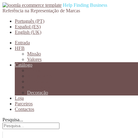
Help Finding Business
Referência na Representação de Marcas
Português (PT)
Español (ES)
English (UK)
Entrada
HFB
Missão
Valores
Catálogo
Vinhos
Refrigerantes
Confeitaria
Espitiruosos
Decoração
Loja
Parceiros
Contactos
Pesquisa...