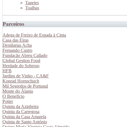
Tapetes
Toalhas
Parceiros
Adega de Freixo de Espada à Cinta
Casa das Eiras
Destilarias Acha
Fernando Castro
Fundação Abreu Callado
Global Gestion Food
Herdade do Sobroso
HFB
Jardins de Vinho - CA&F
Konrad Hornschuch
Mil Segredos de Portugal
Monte do Álamo
O Beneficio
Potier
Quinta da Azinheira
Quinta da Carregosa
Quinta da Casa Amarela
Quinta de Santo António
Quinta Maria Virginia Costa Almeida