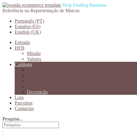
Help Finding Business
Referência na Representação de Marcas
Português (PT)
Español (ES)
English (UK)
Entrada
HFB
Missão
Valores
Catálogo
Vinhos
Refrigerantes
Confeitaria
Espitiruosos
Decoração
Loja
Parceiros
Contactos
Pesquisa...