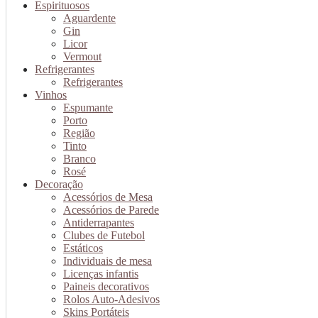
Espirituosos
Aguardente
Gin
Licor
Vermout
Refrigerantes
Refrigerantes
Vinhos
Espumante
Porto
Região
Tinto
Branco
Rosé
Decoração
Acessórios de Mesa
Acessórios de Parede
Antiderrapantes
Clubes de Futebol
Estáticos
Individuais de mesa
Licenças infantis
Paineis decorativos
Rolos Auto-Adesivos
Skins Portáteis