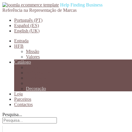
Help Finding Business
Referência na Representação de Marcas
Português (PT)
Español (ES)
English (UK)
Entrada
HFB
Missão
Valores
Catálogo
Vinhos
Refrigerantes
Confeitaria
Espitiruosos
Decoração
Loja
Parceiros
Contactos
Pesquisa...