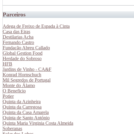
Parceiros
Adega de Freixo de Espada à Cinta
Casa das Eiras
Destilarias Acha
Fernando Castro
Fundação Abreu Callado
Global Gestion Food
Herdade do Sobroso
HFB
Jardins de Vinho - CA&F
Konrad Hornschuch
Mil Segredos de Portugal
Monte do Álamo
O Beneficio
Potier
Quinta da Azinheira
Quinta da Carregosa
Quinta da Casa Amarela
Quinta de Santo António
Quinta Maria Virginia Costa Almeida
Soberanas
Solar dos Lobos