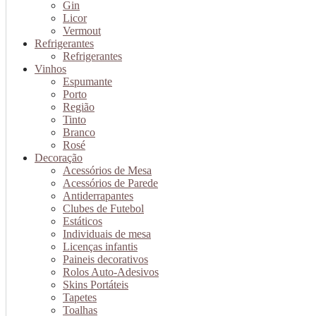
Gin
Licor
Vermout
Refrigerantes
Refrigerantes
Vinhos
Espumante
Porto
Região
Tinto
Branco
Rosé
Decoração
Acessórios de Mesa
Acessórios de Parede
Antiderrapantes
Clubes de Futebol
Estáticos
Individuais de mesa
Licenças infantis
Paineis decorativos
Rolos Auto-Adesivos
Skins Portáteis
Tapetes
Toalhas