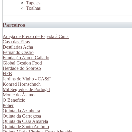
Tapetes
Toalhas
Parceiros
Adega de Freixo de Espada à Cinta
Casa das Eiras
Destilarias Acha
Fernando Castro
Fundação Abreu Callado
Global Gestion Food
Herdade do Sobroso
HFB
Jardins de Vinho - CA&F
Konrad Hornschuch
Mil Segredos de Portugal
Monte do Álamo
O Beneficio
Potier
Quinta da Azinheira
Quinta da Carregosa
Quinta da Casa Amarela
Quinta de Santo António
Quinta Maria Virginia Costa Almeida