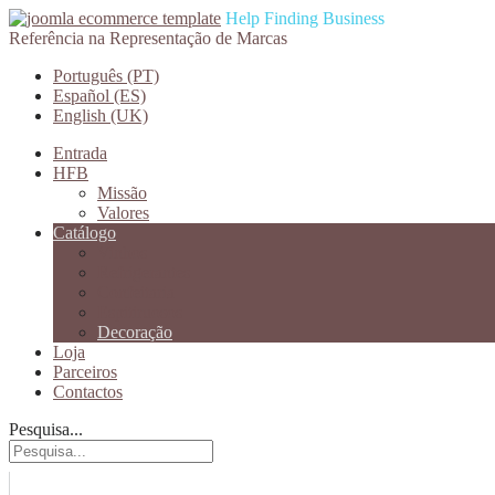
Help Finding Business
Referência na Representação de Marcas
Português (PT)
Español (ES)
English (UK)
Entrada
HFB
Missão
Valores
Catálogo
Vinhos
Refrigerantes
Confeitaria
Espitiruosos
Decoração
Loja
Parceiros
Contactos
Pesquisa...