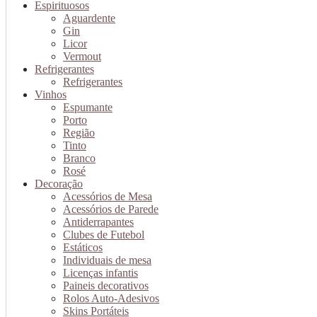
Espirituosos
Aguardente
Gin
Licor
Vermout
Refrigerantes
Refrigerantes
Vinhos
Espumante
Porto
Região
Tinto
Branco
Rosé
Decoração
Acessórios de Mesa
Acessórios de Parede
Antiderrapantes
Clubes de Futebol
Estáticos
Individuais de mesa
Licenças infantis
Paineis decorativos
Rolos Auto-Adesivos
Skins Portáteis