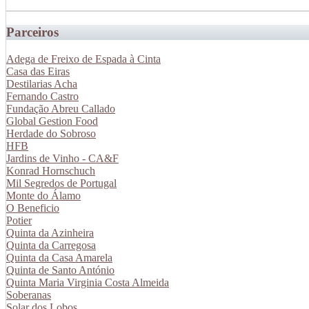
Parceiros
Adega de Freixo de Espada à Cinta
Casa das Eiras
Destilarias Acha
Fernando Castro
Fundação Abreu Callado
Global Gestion Food
Herdade do Sobroso
HFB
Jardins de Vinho - CA&F
Konrad Hornschuch
Mil Segredos de Portugal
Monte do Álamo
O Beneficio
Potier
Quinta da Azinheira
Quinta da Carregosa
Quinta da Casa Amarela
Quinta de Santo António
Quinta Maria Virginia Costa Almeida
Soberanas
Solar dos Lobos