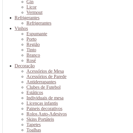
Gin
Licor
Vermout
Refrigerantes
Refrigerantes
Vinhos
Espumante
Porto
Região
Tinto
Branco
Rosé
Decoração
Acessórios de Mesa
Acessórios de Parede
Antiderrapantes
Clubes de Futebol
Estáticos
Individuais de mesa
Licenças infantis
Paineis decorativos
Rolos Auto-Adesivos
Skins Portáteis
Tapetes
Toalhas