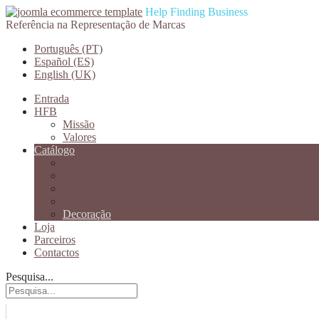
Help Finding Business
Referência na Representação de Marcas
Português (PT)
Español (ES)
English (UK)
Entrada
HFB
Missão
Valores
Catálogo
Vinhos
Refrigerantes
Confeitaria
Espitiruosos
Decoração
Loja
Parceiros
Contactos
Pesquisa...