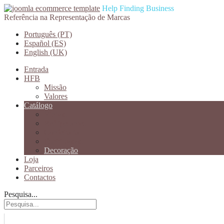
Help Finding Business
Referência na Representação de Marcas
Português (PT)
Español (ES)
English (UK)
Entrada
HFB
Missão
Valores
Catálogo
Vinhos
Refrigerantes
Confeitaria
Espitiruosos
Decoração
Loja
Parceiros
Contactos
Pesquisa...