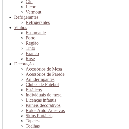
Gin
Licor
Vermout
Refrigerantes
Refrigerantes
Vinhos
Espumante
Porto
Região
Tinto
Branco
Rosé
Decoração
Acessórios de Mesa
Acessórios de Parede
Antiderrapantes
Clubes de Futebol
Estáticos
Individuais de mesa
Licenças infantis
Paineis decorativos
Rolos Auto-Adesivos
Skins Portáteis
Tapetes
Toalhas