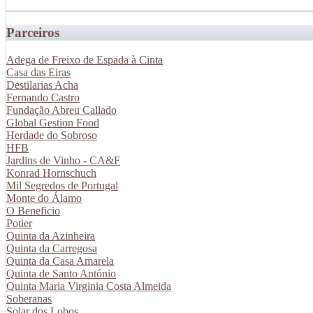
Parceiros
Adega de Freixo de Espada à Cinta
Casa das Eiras
Destilarias Acha
Fernando Castro
Fundação Abreu Callado
Global Gestion Food
Herdade do Sobroso
HFB
Jardins de Vinho - CA&F
Konrad Hornschuch
Mil Segredos de Portugal
Monte do Álamo
O Beneficio
Potier
Quinta da Azinheira
Quinta da Carregosa
Quinta da Casa Amarela
Quinta de Santo António
Quinta Maria Virginia Costa Almeida
Soberanas
Solar dos Lobos