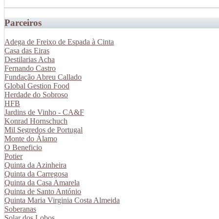
Parceiros
Adega de Freixo de Espada à Cinta
Casa das Eiras
Destilarias Acha
Fernando Castro
Fundação Abreu Callado
Global Gestion Food
Herdade do Sobroso
HFB
Jardins de Vinho - CA&F
Konrad Hornschuch
Mil Segredos de Portugal
Monte do Álamo
O Beneficio
Potier
Quinta da Azinheira
Quinta da Carregosa
Quinta da Casa Amarela
Quinta de Santo António
Quinta Maria Virginia Costa Almeida
Soberanas
Solar dos Lobos