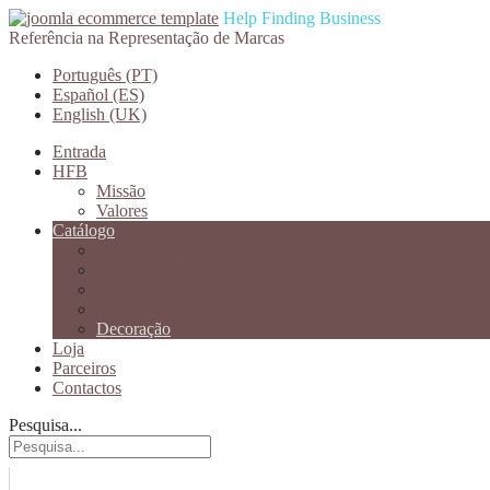
Help Finding Business
Referência na Representação de Marcas
Português (PT)
Español (ES)
English (UK)
Entrada
HFB
Missão
Valores
Catálogo
Vinhos
Refrigerantes
Confeitaria
Espitiruosos
Decoração
Loja
Parceiros
Contactos
Pesquisa...