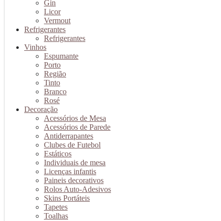
Gin
Licor
Vermout
Refrigerantes
Refrigerantes
Vinhos
Espumante
Porto
Região
Tinto
Branco
Rosé
Decoração
Acessórios de Mesa
Acessórios de Parede
Antiderrapantes
Clubes de Futebol
Estáticos
Individuais de mesa
Licenças infantis
Paineis decorativos
Rolos Auto-Adesivos
Skins Portáteis
Tapetes
Toalhas