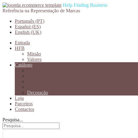
Help Finding Business
Referência na Representação de Marcas
Português (PT)
Español (ES)
English (UK)
Entrada
HFB
Missão
Valores
Catálogo
Vinhos
Refrigerantes
Confeitaria
Espitiruosos
Decoração
Loja
Parceiros
Contactos
Pesquisa...