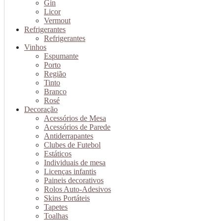
Gin
Licor
Vermout
Refrigerantes
Refrigerantes
Vinhos
Espumante
Porto
Região
Tinto
Branco
Rosé
Decoração
Acessórios de Mesa
Acessórios de Parede
Antiderrapantes
Clubes de Futebol
Estáticos
Individuais de mesa
Licenças infantis
Paineis decorativos
Rolos Auto-Adesivos
Skins Portáteis
Tapetes
Toalhas