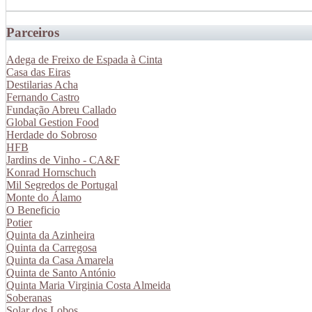
Parceiros
Adega de Freixo de Espada à Cinta
Casa das Eiras
Destilarias Acha
Fernando Castro
Fundação Abreu Callado
Global Gestion Food
Herdade do Sobroso
HFB
Jardins de Vinho - CA&F
Konrad Hornschuch
Mil Segredos de Portugal
Monte do Álamo
O Beneficio
Potier
Quinta da Azinheira
Quinta da Carregosa
Quinta da Casa Amarela
Quinta de Santo António
Quinta Maria Virginia Costa Almeida
Soberanas
Solar dos Lobos